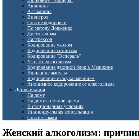
Вшивание "торпеды"
Аквилонг
Алгоминал
Вивитрол
Снятие кодировки
По методу Довженко
Дисульфирам
Налтрексон
Кодирование уколом
Кодирование гипнозом
Кодирование "Эспераль"
Укол от алкоголизма
Кодирование двойной блок в Мышкине
Вшивание ампулы
Кодирование иглоукалыванием
Анонимное кодирование от алкоголизма
Детоксикация
На дому
На дому в ночное время
В стационарных условиях
Индивидуальная консультация
Снятие ломки
Женский алкоголизм: причин