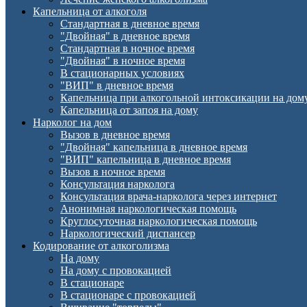
Капельница от алкоголя
Стандартная в дневное время
"Двойная" в дневное время
Стандартная в ночное время
"Двойная" в ночное время
В стационарных условиях
"ВИП" в дневное время
Капельница при алкогольной интоксикации на дом
Капельница от запоя на дому
Нарколог на дом
Вызов в дневное время
"Двойная" капельница в дневное время
"ВИП" капельница в дневное время
Вызов в ночное время
Консультация нарколога
Консультация врача-нарколога через интернет
Анонимная наркологическая помощь
Круглосуточная наркологическая помощь
Наркологический диспансер
Кодирование от алкоголизма
На дому
На дому с провокацией
В стационаре
В стационаре с провокацией