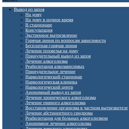
Вывод из запоя
На дому
На дому в ночное время
В стационаре
Консультация
Экстренное вытрезвление
Горячая линия по вопросам зависимости
Бесплатная горячая линия
Лечение похмелья на дому
Принудительный вывод из запоя
Лечение алкоголизма
Реабилитация алкозависимых
Принудительное лечение
Наркологический стационар
Наркологическая клиника
Наркологический центр
Анонимный вывод из запоя
Лечение хронического алкоголизма
Лечение пивного алкоголизма
Восстановление организма в частном вытрезвителе
Лечение абстинентного синдрома
Реабилитация для больных алкоголизмом
Анонимное лечение алкоголизма
Лечение женского алкоголизма