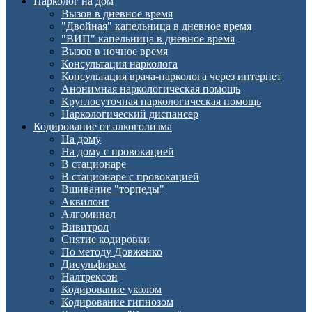
Нарколог на дом
Вызов в дневное время
"Двойная" капельница в дневное время
"ВИП" капельница в дневное время
Вызов в ночное время
Консультация нарколога
Консультация врача-нарколога через интернет
Анонимная наркологическая помощь
Круглосуточная наркологическая помощь
Наркологический диспансер
Кодирование от алкоголизма
На дому
На дому с провокацией
В стационаре
В стационаре с провокацией
Вшивание "торпеды"
Аквилонг
Алгоминал
Вивитрол
Снятие кодировки
По методу Довженко
Дисульфирам
Налтрексон
Кодирование уколом
Кодирование гипнозом