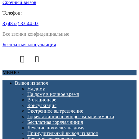
Срочный вызов
Телефон:
8 (4852) 33-44-03
Все звонки конфиденциальные
Бесплатная консультация
МЕНЮ
Вывод из запоя
На дому
На дому в ночное время
В стационаре
Консультация
Экстренное вытрезвление
Горячая линия по вопросам зависимости
Бесплатная горячая линия
Лечение похмелья на дому
Принудительный вывод из запоя
Лечение алкоголизма