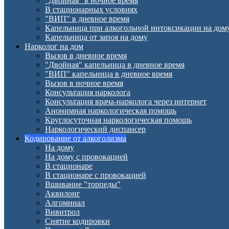
"Двойная" в ночное время
В стационарных условиях
"ВИП" в дневное время
Капельница при алкогольной интоксикации на дом
Капельница от запоя на дому
Нарколог на дом
Вызов в дневное время
"Двойная" капельница в дневное время
"ВИП" капельница в дневное время
Вызов в ночное время
Консультация нарколога
Консультация врача-нарколога через интернет
Анонимная наркологическая помощь
Круглосуточная наркологическая помощь
Наркологический диспансер
Кодирование от алкоголизма
На дому
На дому с провокацией
В стационаре
В стационаре с провокацией
Вшивание "торпеды"
Аквилонг
Алгоминал
Вивитрол
Снятие кодировки