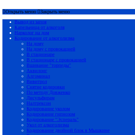
Срочный вызов
8(4852)33-44-03
Открыть меню
Закрыть меню
Вывод из запоя
Капельница от алкоголя
Нарколог на дом
Кодирование от алкоголизма
На дому
На дому с провокацией
В стационаре
В стационаре с провокацией
Вшивание "торпеды"
Аквилонг
Алгоминал
Вивитрол
Снятие кодировки
По методу Довженко
Дисульфирам
Налтрексон
Кодирование уколом
Кодирование гипнозом
Кодирование "Эспераль"
Укол от алкоголизма
Кодирование двойной блок в Мышкине