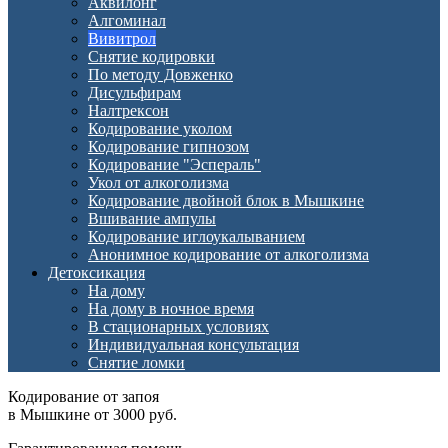
Аквилонг
Алгоминал
Вивитрол
Снятие кодировки
По методу Довженко
Дисульфирам
Налтрексон
Кодирование уколом
Кодирование гипнозом
Кодирование "Эспераль"
Укол от алкоголизма
Кодирование двойной блок в Мышкине
Вшивание ампулы
Кодирование иглоукалыванием
Анонимное кодирование от алкоголизма
Детоксикация
На дому
На дому в ночное время
В стационарных условиях
Индивидуальная консультация
Снятие ломки
Кодирование от запоя
в Мышкине от 3000 руб.