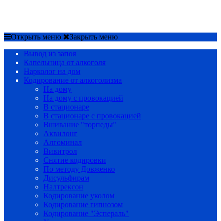
Срочный вызов
8(4852)33-44-03
Открыть меню
Закрыть меню
Вывод из запоя
Капельница от алкоголя
Нарколог на дом
Кодирование от алкоголизма
На дому
На дому с провокацией
В стационаре
В стационаре с провокацией
Вшивание "торпеды"
Аквилонг
Алгоминал
Вивитрол
Снятие кодировки
По методу Довженко
Дисульфирам
Налтрексон
Кодирование уколом
Кодирование гипнозом
Кодирование "Эспераль"