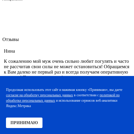
Отзывы
Нина
К сожалению мой муж очень сильно любит погулять и часто
не рассчитав свои силы не может остановиться! Обращаемся
к Вам далеко не первый раз и всегда получаем оперативную
помощь! Приезжают очень быстро, делают качественные
препараты, все индивидуально! Всех докторов уже знаем))
Не хотелось бы конечно так часто встречаться, но статус
Продолжая использовать этот сайт и нажимая кнопку «Принимаю», вы даете
«своих» все же приятен! Спасибо!!!
согласие на обработку персональных данных
в соответствии с
политикой по
обработке персональных данных
и использование сервисов веб-аналитики
Яндекс.Метрика
Лариса
ПРИНИМАЮ
Спасибо Вам! Сначала боялась, что после кодировки тяжело
будет находиться в компании друзей в праздники, но все